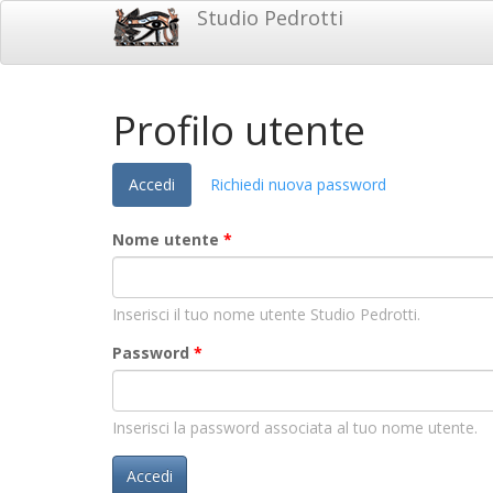
Salta
Studio Pedrotti
Studio
al
contenuto
Pedrotti
principale
Profilo utente
(scheda
Accedi
Richiedi nuova password
attiva)
Nome utente
*
Inserisci il tuo nome utente Studio Pedrotti.
Password
*
Inserisci la password associata al tuo nome utente.