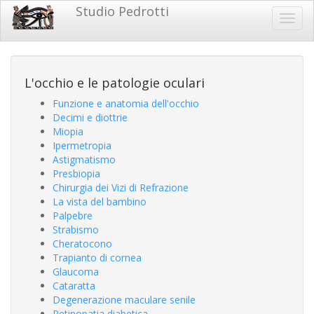
Salta
Studio Pedrotti
Studio
Toggl
al
navig
contenuto
Pedrotti
principale
L'occhio e le patologie oculari
Funzione e anatomia dell'occhio
Decimi e diottrie
Miopia
Ipermetropia
Astigmatismo
Presbiopia
Chirurgia dei Vizi di Refrazione
La vista del bambino
Palpebre
Strabismo
Cheratocono
Trapianto di cornea
Glaucoma
Cataratta
Degenerazione maculare senile
Retinopatia diabetica