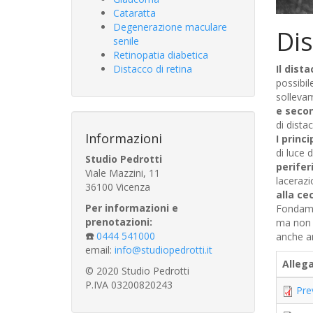
Cataratta
Degenerazione maculare
Dis
senile
Retinopatia diabetica
Distacco di retina
Il dist
possibile
sollevam
e secon
di dista
Informazioni
I princ
di luce 
Studio Pedrotti
perifer
Viale Mazzini, 11
lacerazi
36100 Vicenza
alla ce
Per informazioni e
Fondamen
prenotazioni:
ma non a
☎️
0444 541000
anche am
email:
info@studiopedrotti.it
Alleg
© 2020 Studio Pedrotti
P.IVA 03200820243
Pre