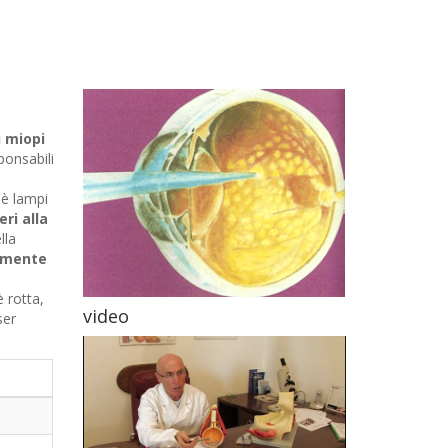
 miopi
ponsabili
oè lampi
ri alla
lla
ilmente
 rotta,
video
ser