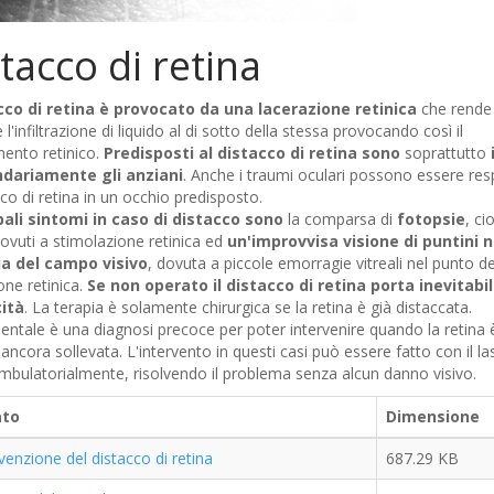
tacco di retina
acco di retina è provocato da una lacerazione retinica
che rende
 l'infiltrazione di liquido al di sotto della stessa provocando così il
ento retinico.
Predisposti al distacco di retina sono
soprattutto
i
dariamente gli anziani
. Anche i traumi oculari possono essere res
cco di retina in un occhio predisposto.
ipali sintomi in caso di distacco sono
la comparsa di
fotopsie
, ci
dovuti a stimolazione retinica ed
un'improvvisa visione di puntini ne
ia del campo visivo
, dovuta a piccole emorragie vitreali nel punto de
one retinica.
Se non operato il distacco di retina porta inevitab
cità
. La terapia è solamente chirurgica se la retina è già distaccata.
tale è una diagnosi precoce per poter intervenire quando la retina è
ncora sollevata. L'intervento in questi casi può essere fatto con il la
bulatorialmente, risolvendo il problema senza alcun danno visivo.
ato
Dimensione
venzione del distacco di retina
687.29 KB