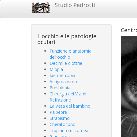
Salta
Studio Pedrotti
Studio
al
contenuto
Pedrotti
principale
Centro
L'occhio e le patologie
oculari
Funzione e anatomia
dell'occhio
Decimi e diottrie
Miopia
Ipermetropia
Astigmatismo
Presbiopia
Chirurgia dei Vizi di
Refrazione
La vista del bambino
Palpebre
Strabismo
Cheratocono
Trapianto di cornea
Glaucoma