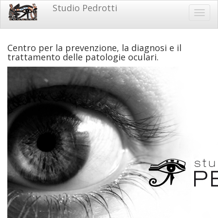
Salta
Studio Pedrotti
Studio
Toggl
al
navig
contenuto
Pedrotti
principale
Centro per la prevenzione, la diagnosi e il
trattamento delle patologie oculari.