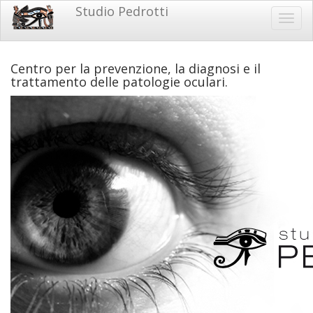
Salta
Studio Pedrotti
Studio
Toggl
al
navig
contenuto
Pedrotti
principale
Centro per la prevenzione, la diagnosi e il
trattamento delle patologie oculari.